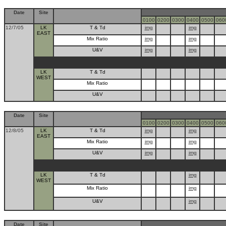
Date
Site
0100
0200
0300
0400
0500
060
12/7/05
LK
T & Td
img
img
EAST
Mix Ratio
img
img
U&V
img
img
LK
T & Td
WEST
Mix Ratio
U&V
Date
Site
0100
0200
0300
0400
0500
060
12/8/05
LK
T & Td
img
img
EAST
Mix Ratio
img
img
U&V
img
img
LK
T & Td
img
WEST
Mix Ratio
img
U&V
img
Date
Site