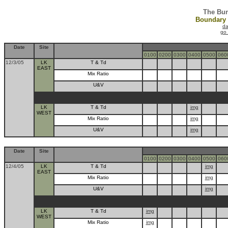
The Bun
Boundary L
da
go 
Date
Site
0100
0200
0300
0400
0500
060
12/3/05
LK
T & Td
EAST
Mix Ratio
U&V
LK
T & Td
img
WEST
Mix Ratio
img
U&V
img
Date
Site
0100
0200
0300
0400
0500
060
12/4/05
LK
T & Td
img
EAST
Mix Ratio
img
U&V
img
LK
T & Td
img
WEST
Mix Ratio
img