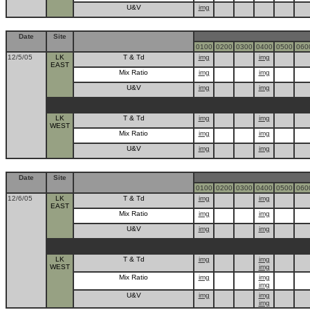
U&V
img
Date
Site
0100
0200
0300
0400
0500
060
12/5/05
LK
T & Td
img
img
EAST
Mix Ratio
img
img
U&V
img
img
LK
T & Td
img
img
WEST
Mix Ratio
img
img
U&V
img
img
Date
Site
0100
0200
0300
0400
0500
060
12/6/05
LK
T & Td
img
img
EAST
Mix Ratio
img
img
U&V
img
img
LK
T & Td
img
img
WEST
img
Mix Ratio
img
img
img
U&V
img
img
img