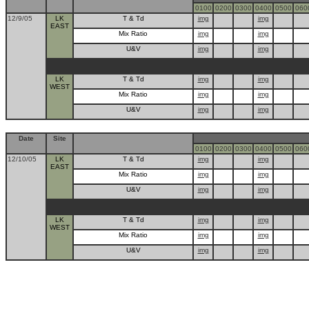
0100
0200
0300
0400
0500
060
12/9/05
LK
T & Td
img
img
EAST
Mix Ratio
img
img
U&V
img
img
LK
T & Td
img
img
WEST
Mix Ratio
img
img
U&V
img
img
Date
Site
0100
0200
0300
0400
0500
060
12/10/05
LK
T & Td
img
img
EAST
Mix Ratio
img
img
U&V
img
img
LK
T & Td
img
img
WEST
Mix Ratio
img
img
U&V
img
img